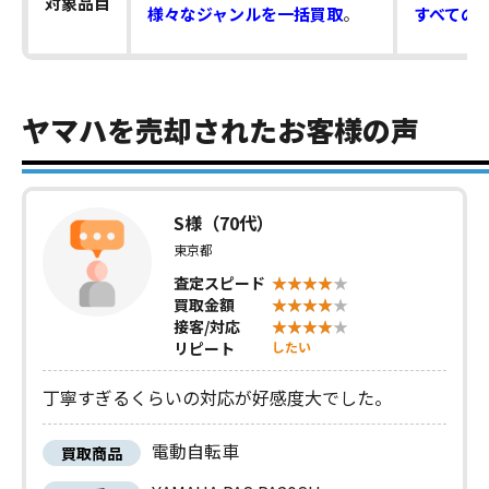
対象品目
様々なジャンルを一括買取
。
すべての
ヤマハを売却されたお客様の声
S様（70代）
東京都
査定スピード
買取金額
接客/対応
リピート
したい
丁寧すぎるくらいの対応が好感度大でした。
電動自転車
買取商品