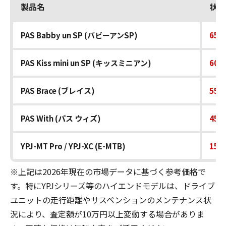
製品名
状態
PAS Babby un SP (バビーアンSP)
65,
PAS Kiss mini un SP (キッスミニアン)
60,
PAS Brace (ブレイス)
55,
PAS With (パス ウィズ)
45,
YPJ-MT Pro / YPJ-XC (E-MTB)
150
※上記は2026年現在の市場データに基づく参考価格で
す。特にYPJシリーズ等のハイエンドモデルは、ドライブ
ユニットの走行距離やサスペンションのメンテナンス状
況により、査定額が10万円以上変動する場合がありま