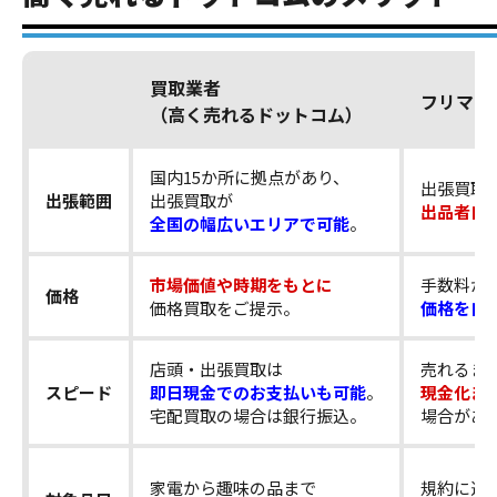
買取業者
フリマア
（高く売れるドットコム）
国内15か所に拠点があり、
出張買取
出張範囲
出張買取が
出品者自
全国の幅広いエリアで可能
。
市場価値や時期をもとに
手数料が
価格
価格買取をご提示。
価格を自
店頭・出張買取は
売れるま
スピード
即日現金でのお支払いも可能
。
現金化ま
宅配買取の場合は銀行振込。
場合があ
家電から趣味の品まで
規約に違