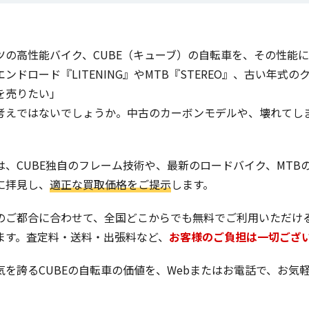
ツの高性能バイク、CUBE（キューブ）の自転車を、その性能
ンドロード『LITENING』やMTB『STEREO』、古い年式
を売りたい」
考えではないでしょうか。中古のカーボンモデルや、壊れてしま
は、CUBE独自のフレーム技術や、最新のロードバイク、MT
に拝見し、
適正な買取価格をご提示
します。
のご都合に合わせて、全国どこからでも無料でご利用いただけ
ます。査定料・送料・出張料など、
お客様のご負担は一切ござ
気を誇るCUBEの自転車の価値を、Webまたはお電話で、お気